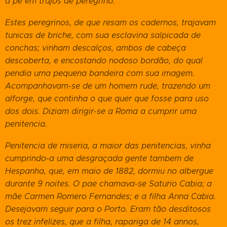
a pé em trajos de peregrino."
Estes peregrinos, de que resam os cadernos, trajavam
tunicas de briche, com sua esclavina salpicada de
conchas; vinham descalços, ambos de cabeça
descoberta, e encostando nodoso bordão, do qual
pendia uma pequena bandeira com sua imagem.
Acompanhavam-se de um homem rude, trazendo um
alforge, que continha o que quer que fosse para uso
dos dois. Diziam dirigir-se a Roma a cumprir uma
penitencia.
Penitencia de miseria, a maior das penitencias, vinha
cumprindo-a uma desgraçada gente tambem de
Hespanha, que, em maio de 1882, dormiu no albergue
durante 9 noites. O pae chamava-se
Saturio Cabia; a
mãe Carmen Romero Fernandes; e a filha Anna Cabia.
Desejavam seguir para o Porto. Eram tão desditosos
os trez infelizes, que a filha, rapariga de 14 annos,