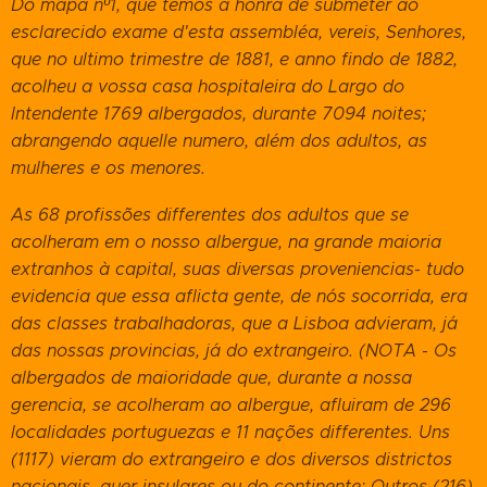
Do mapa nº1, que temos a honra de submeter ao
esclarecido exame d'esta assembléa, vereis, Senhores,
que no ultimo trimestre de 1881, e anno findo de 1882,
acolheu a vossa casa hospitaleira do Largo do
Intendente 1769 albergados, durante 7094 noites;
abrangendo aquelle numero, além dos adultos, as
mulheres e os menores.
As 68 profissões differentes dos adultos que se
acolheram em o nosso albergue, na grande maioria
extranhos à capital, suas diversas proveniencias- tudo
evidencia que essa aflicta gente, de nós socorrida, era
das classes trabalhadoras, que a Lisboa advieram, já
das nossas provincias, já do extrangeiro. (NOTA - Os
albergados de maioridade que, durante a nossa
gerencia, se acolheram ao albergue, afluiram de 296
localidades portuguezas e 11 nações differentes. Uns
(1117) vieram do extrangeiro e dos diversos districtos
nacionais, quer insulares ou do continente; Outros (216)